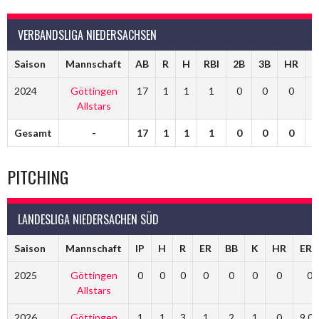
VERBANDSLIGA NIEDERSACHSEN
Saison
Mannschaft
AB
R
H
RBI
2B
3B
HR
S
2024
Göttingen
17
1
1
1
0
0
0
Allstars
Gesamt
-
17
1
1
1
0
0
0
PITCHING
LANDESLIGA NIEDERSACHEN SÜD
Saison
Mannschaft
IP
H
R
ER
BB
K
HR
ERA
2025
Göttingen
0
0
0
0
0
0
0
0
Allstars
2026
Göttingen
1
1
3
1
2
1
0
9.00