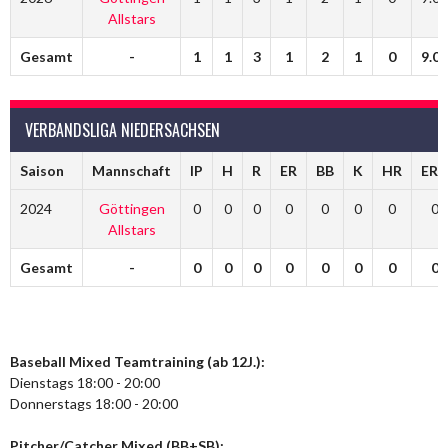
Allstars
Gesamt
-
1
1
3
1
2
1
0
9.00
VERBANDSLIGA NIEDERSACHSEN
Saison
Mannschaft
IP
H
R
ER
BB
K
HR
ERA
2024
Göttingen
0
0
0
0
0
0
0
0
Allstars
Gesamt
-
0
0
0
0
0
0
0
0
Baseball Mixed Teamtraining (ab 12J.):
Dienstags 18:00 - 20:00
Donnerstags 18:00 - 20:00
Pitcher/Catcher Mixed (BB+SB):