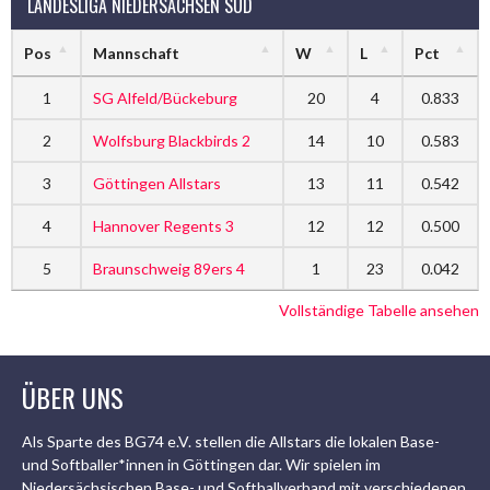
LANDESLIGA NIEDERSACHSEN SÜD
Pos
Mannschaft
W
L
Pct
1
SG Alfeld/Bückeburg
20
4
0.833
2
Wolfsburg Blackbirds 2
14
10
0.583
3
Göttingen Allstars
13
11
0.542
4
Hannover Regents 3
12
12
0.500
5
Braunschweig 89ers 4
1
23
0.042
Vollständige Tabelle ansehen
ÜBER UNS
Als Sparte des BG74 e.V. stellen die Allstars die lokalen Base-
und Softballer*innen in Göttingen dar. Wir spielen im
Niedersächsischen Base- und Softballverband mit verschiedenen