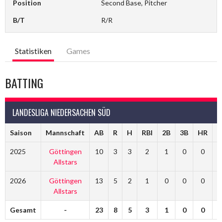
Position
Second Base, Pitcher
B/T
R/R
Statistiken
Games
BATTING
LANDESLIGA NIEDERSACHEN SÜD
Saison
Mannschaft
AB
R
H
RBI
2B
3B
HR
S
2025
Göttingen
10
3
3
2
1
0
0
Allstars
2026
Göttingen
13
5
2
1
0
0
0
Allstars
Gesamt
-
23
8
5
3
1
0
0