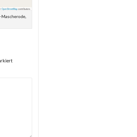
 ©
OpenStreetMap
contributors
m-Mascherode,
rkiert