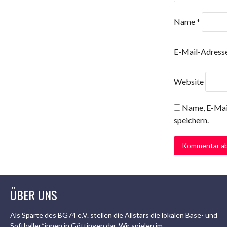
Name
*
E-Mail-Adress
Website
Name, E-Mai
speichern.
ÜBER UNS
Als Sparte des BG74 e.V. stellen die Allstars die lokalen Base- und
Softballer*innen in Göttingen dar. Wir spielen im