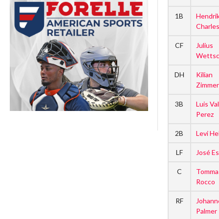
1B
Hendri
Charle
CF
Julius
Wettsc
DH
Kilian
Zimme
3B
Luis Va
Perez
2B
Levi He
LF
José Es
C
Tommas
Rocco
RF
Johann
Palmer