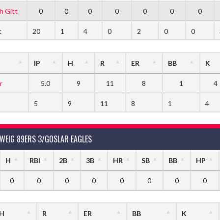
h Gitt
0
0
0
0
0
0
0
t
20
1
4
0
2
0
0
IP
H
R
ER
BB
K
r
5.0
9
11
8
1
4
5
9
11
8
1
4
EIG 89ERS 3/GOSLAR EAGLES
H
RBI
2B
3B
HR
SB
BB
HP
0
0
0
0
0
0
0
0
H
R
ER
BB
K