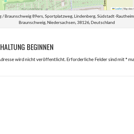
Leaflet
|
Map data
g / Braunschweig 89ers, Sportplatzweg, Lindenberg, Südstadt-Rauthei
Braunschweig, Niedersachsen, 38126, Deutschland
RHALTUNG BEGINNEN
resse wird nicht veröffentlicht.
Erforderliche Felder sind mit
*
ma