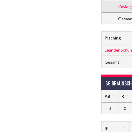
Kayleig
Gesam
Pitching
Leander Schuh
Gesamt
SG BRAUNSCHW
AB
R
0
0
IP