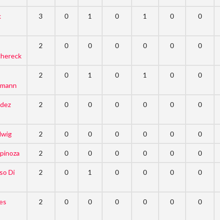
k
3
0
1
0
1
0
0
s
2
0
0
0
0
0
0
hereck
2
0
1
0
1
0
0
rmann
ldez
2
0
0
0
0
0
0
lwig
2
0
0
0
0
0
0
pinoza
2
0
0
0
0
0
0
o Di
2
0
1
0
0
0
0
es
2
0
0
0
0
0
0