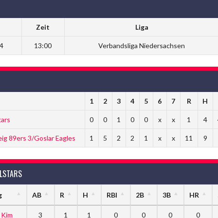
Zeit
Liga
24
13:00
Verbandsliga Niedersachsen
1
2
3
4
5
6
7
R
H
tars
0
0
1
0
0
x
x
1
4
g 89ers 3/Goslar Eagles
1
5
2
2
1
x
x
11
9
LSTARS
g
AB
R
H
RBI
2B
3B
HR
 Kim
3
1
1
0
0
0
0