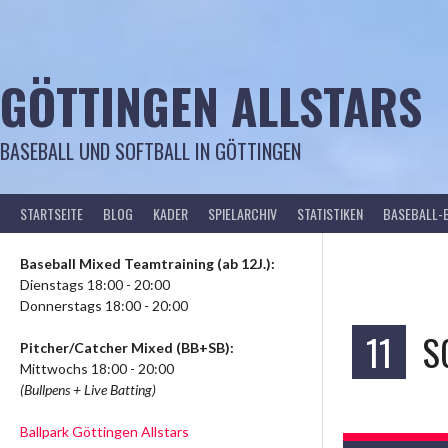
Springe
zum
Inhalt
GÖTTINGEN ALLSTARS
BASEBALL UND SOFTBALL IN GÖTTINGEN
STARTSEITE
BLOG
KADER
SPIELARCHIV
STATISTIKEN
BASEBALL-
Baseball Mixed Teamtraining (ab 12J.):
Dienstags 18:00 - 20:00
Donnerstags 18:00 - 20:00
11
S
Pitcher/Catcher Mixed (BB+SB):
Mittwochs 18:00 - 20:00
(Bullpens + Live Batting)
Ballpark Göttingen Allstars