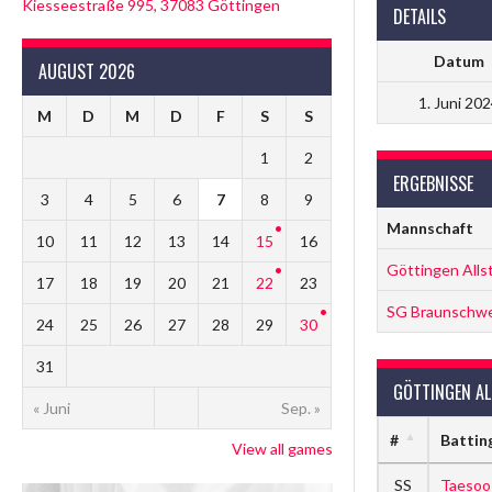
Kiesseestraße 995, 37083 Göttingen
DETAILS
Datum
AUGUST 2026
1. Juni 20
M
D
M
D
F
S
S
1
2
ERGEBNISSE
3
4
5
6
7
8
9
Mannschaft
10
11
12
13
14
15
16
Göttingen Alls
17
18
19
20
21
22
23
SG Braunschwei
24
25
26
27
28
29
30
31
GÖTTINGEN AL
« Juni
Sep. »
#
Battin
View all games
SS
Taesoo