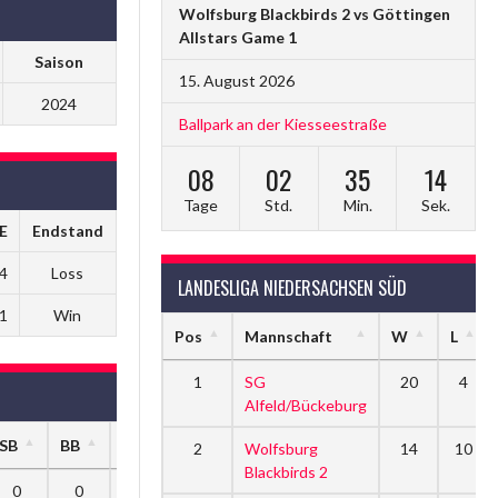
Wolfsburg Blackbirds 2 vs Göttingen
Allstars Game 1
Saison
15. August 2026
2024
Ballpark an der Kiesseestraße
08
02
35
13
Tage
Std.
Min.
Sek.
E
Endstand
4
Loss
LANDESLIGA NIEDERSACHSEN SÜD
1
Win
Pos
Mannschaft
W
L
1
SG
20
4
Alfeld/Bückeburg
SB
BB
HP
SF
SO
2
Wolfsburg
14
10
Blackbirds 2
0
0
0
0
0