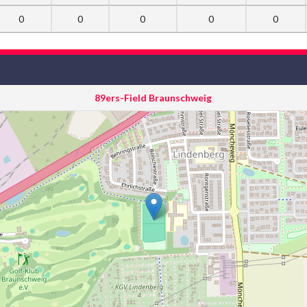
0
0
0
0
0
89ers-Field Braunschweig