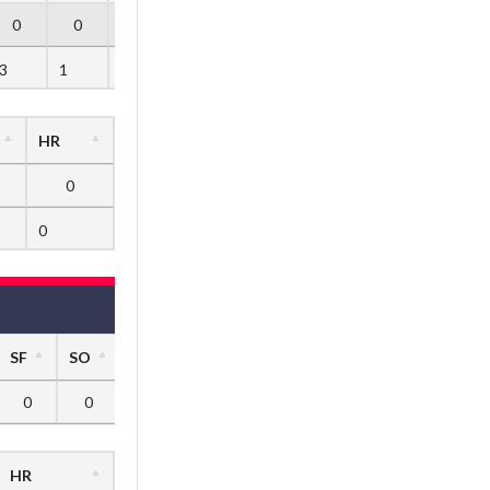
0
0
0
0
0
3
1
0
0
8
HR
0
0
SF
SO
0
0
HR