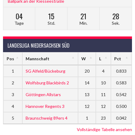
Ballpark an der Kiesseestraße
04
15
21
27
Tage
Std.
Min.
Sek.
LANDESLIGA NIEDERSACHSEN SÜD
Pos
Mannschaft
W
L
Pct
1
SG Alfeld/Bückeburg
20
4
0.833
2
Wolfsburg Blackbirds 2
14
10
0.583
3
Göttingen Allstars
13
11
0.542
4
Hannover Regents 3
12
12
0.500
5
Braunschweig 89ers 4
1
23
0.042
Vollständige Tabelle ansehen