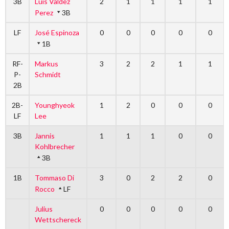
3B
Luis Valdez
2
1
1
1
1
Perez
3B
LF
José Espinoza
0
0
0
0
0
1B
RF-
Markus
3
2
2
1
1
P-
Schmidt
2B
2B-
Younghyeok
1
2
0
0
0
LF
Lee
3B
Jannis
1
1
1
0
0
Kohlbrecher
3B
1B
Tommaso Di
3
0
2
2
0
Rocco
LF
Julius
0
0
0
0
0
Wettschereck