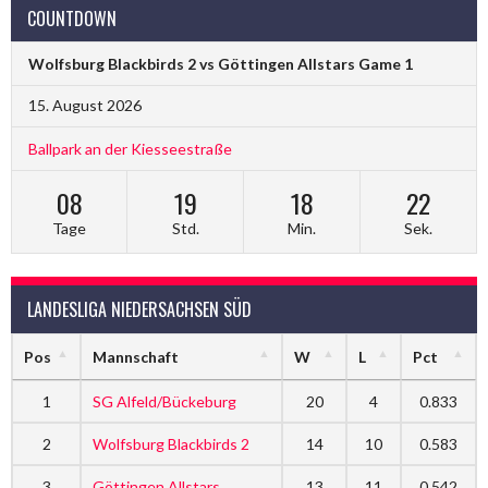
COUNTDOWN
Wolfsburg Blackbirds 2 vs Göttingen Allstars Game 1
15. August 2026
Ballpark an der Kiesseestraße
08
19
18
22
Tage
Std.
Min.
Sek.
LANDESLIGA NIEDERSACHSEN SÜD
Pos
Mannschaft
W
L
Pct
1
SG Alfeld/Bückeburg
20
4
0.833
2
Wolfsburg Blackbirds 2
14
10
0.583
3
Göttingen Allstars
13
11
0.542