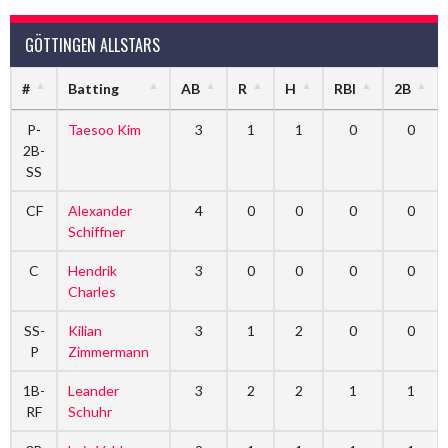
GÖTTINGEN ALLSTARS
#
Batting
AB
R
H
RBI
2B
P-
Taesoo Kim
3
1
1
0
0
2B-
SS
CF
Alexander
4
0
0
0
0
Schiffner
C
Hendrik
3
0
0
0
0
Charles
SS-
Kilian
3
1
2
0
0
P
Zimmermann
1B-
Leander
3
2
2
1
1
RF
Schuhr