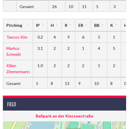
Gesamt
26
10
11
5
3
Pitching
IP
H
R
ER
BB
K
H
Taesoo Kim
0.2
4
9
6
5
1
Markus
3.1
2
2
1
4
5
Schmidt
Kilian
1.0
2
2
2
1
2
Zimmermann
Gesamt
5
8
13
9
10
8
0
FIELD
Ballpark an der Kiesseestraße